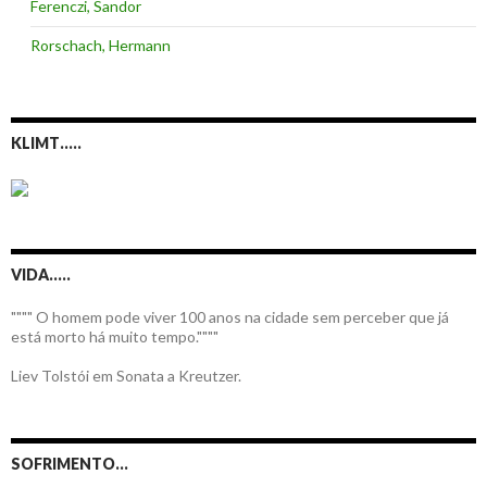
Ferenczi, Sandor
Rorschach, Hermann
KLIMT…..
VIDA…..
"""" O homem pode viver 100 anos na cidade sem perceber que já
está morto há muito tempo.""""
Liev Tolstói em Sonata a Kreutzer.
SOFRIMENTO…