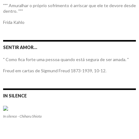
""" Amuralhar o próprio sofrimento é arriscar que ele te devore desde
dentro. """
Frida Kahlo
SENTIR AMOR…
" Como fica forte uma pessoa quando está segura de ser amada. "
Freud em cartas de Sigmund Freud 1873-1939, 10-12.
IN SILENCE
In silence - Chiharu Shiota