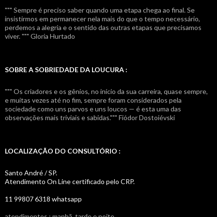
""" Sempre é preciso saber quando uma etapa chega ao final. Se
insistirmos em permanecer nela mais do que o tempo necessário,
perdemos a alegria e o sentido das outras etapas que precisamos
viver. """ Gloria Hurtado
SOBRE A SOBRIEDADE DA LOUCURA :
""" Os criadores e os gênios, no início da sua carreira, quase sempre,
e muitas vezes até no fim, sempre foram considerados pela
sociedade como uns parvos e uns loucos — é esta uma das
observações mais triviais e sabidas.""" Fiódor Dostoiévski
LOCALIZAÇÃO DO CONSULTÓRIO :
Santo André / SP.
Atendimento On Line certificado pelo CRP.
11 99807 6318 whatsapp
atendimentos : manhã, tarde e noite.