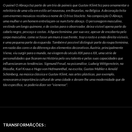
O painel O Abraço faz parte de um trio de paineis que Gustav Klimt fez para ornamentar o
refeitório de uma vila em estilo art nouveau, em Bruxelas, na Bélgica. A decoração feita
com enormes mosaicos recebeu o nome de O friso Stoclete. Na composição O Abraço,
uma mulher e um homem entrelaçam-se num forte abraço. O personagem masculino,
vestindo um longo quimono, e de costas para o observador, deixa visível apena parte do
cabelo negro, pescoço e costas. A figura feminina, por sua vez, apesar de encoberta pelo
corpo masculino, como se fosse um muro à sua frente, traz o rosto e a mão direita visíveis,
e uma pequena parte da esquerda. Também é possível distinguir parte da roupa feminina,
em razão das cores e da diferença dos elementos decorativos.Áustria, principalmente
Viena, viu surgir para o mundo, na viragem do século XIX para o XX, uma série de
personalidades que ficaram na História pelo seu talento e pelas suas capacidades que
influenciaram as tendências. Sigmund Freud, na psicanálise, Ludwig Wittgenstein, na
filosofia, Karl Kraus e Hugo von Hofmannthal, na escrita, Gustav Mahler e Arnold
Schönberg, na música clássica e Gustav Klimt, nas artes plásticas, por exemplo,
renovaram a importância cultural de uma cidade e deram-lhe uma modernidade que de
tão específica, se poderia dizer ser "vienense".
TRANSFORMÃÇÕES :