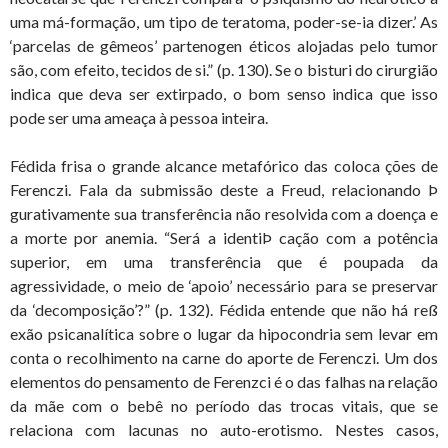
uma má-formação, um tipo de teratoma, poder-se-ia dizer.’ As
‘parcelas de gêmeos’ partenogen éticos alojadas pelo tumor
são, com efeito, tecidos de si.” (p. 130). Se o bisturi do cirurgião
indica que deva ser extirpado, o bom senso indica que isso
pode ser uma ameaça à pessoa inteira.
Fédida frisa o grande alcance metafórico das coloca ções de
Ferenczi. Fala da submissão deste a Freud, relacionando Þ
gurativamente sua transferência não resolvida com a doença e
a morte por anemia. “Será a identiÞ cação com a potência
superior, em uma transferência que é poupada da
agressividade, o meio de ‘apoio’ necessário para se preservar
da ‘decomposição’?” (p. 132). Fédida entende que não há reß
exão psicanalítica sobre o lugar da hipocondria sem levar em
conta o recolhimento na carne do aporte de Ferenczi. Um dos
elementos do pensamento de Ferenzci é o das falhas na relação
da mãe com o bebê no período das trocas vitais, que se
relaciona com lacunas no auto-erotismo. Nestes casos,