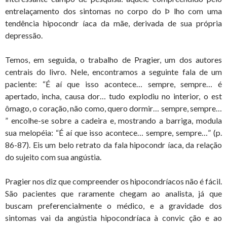
entrelaçamento dos sintomas no corpo do Þ lho com uma
tendência hipocondr íaca da mãe, derivada de sua própria
depressão.
Temos, em seguida, o trabalho de Pragier, um dos autores
centrais do livro. Nele, encontramos a seguinte fala de um
paciente: “É aí que isso acontece… sempre, sempre… é
apertado, incha, causa dor… tudo explodiu no interior, o est
ômago, o coração, não como, quero dormir… sempre, sempre…
” encolhe-se sobre a cadeira e, mostrando a barriga, modula
sua melopéia: “É aí que isso acontece… sempre, sempre…” (p.
86-87). Eis um belo retrato da fala hipocondr íaca, da relação
do sujeito com sua angústia.
Pragier nos diz que compreender os hipocondríacos não é fácil.
São pacientes que raramente chegam ao analista, já que
buscam preferencialmente o médico, e a gravidade dos
sintomas vai da angústia hipocondríaca à convic ção e ao