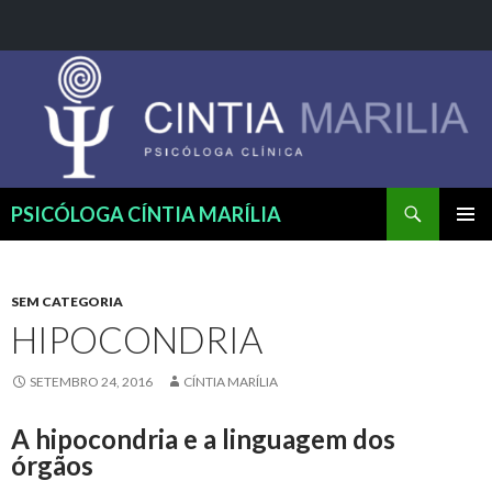
Pesquisar
PSICÓLOGA CÍNTIA MARÍLIA
PULAR
MENU
PARA
PRINCI
O
CONTEÚDO
SEM CATEGORIA
HIPOCONDRIA
SETEMBRO 24, 2016
CÍNTIA MARÍLIA
A hipocondria e a linguagem dos
órgãos