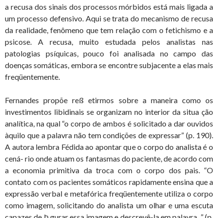
a recusa dos sinais dos processos mórbidos está mais ligada a
um processo defensivo. Aqui se trata do mecanismo de recusa
da realidade, fenômeno que tem relação com o fetichismo e a
psicose. A recusa, muito estudada pelos analistas nas
patologias psíquicas, pouco foi analisada no campo das
doenças somáticas, embora se encontre subjacente a elas mais
freqüentemente.
Fernandes propõe reß etirmos sobre a maneira como os
investimentos libidinais se organizam no interior da situa ção
analítica, na qual “o corpo de ambos é solicitado a dar ouvidos
àquilo que a palavra não tem condições de expressar” (p. 190).
A autora lembra Fédida ao apontar que o corpo do analista é o
cená- rio onde atuam os fantasmas do paciente, de acordo com
a economia primitiva da troca com o corpo dos pais. “O
contato com os pacientes somáticos rapidamente ensina que a
expressão verbal e metafórica freqüentemente utiliza o corpo
como imagem, solicitando do analista um olhar e uma escuta
capazes de Þ gurar essa imagem e descrevê-la em palavra. ” (p.