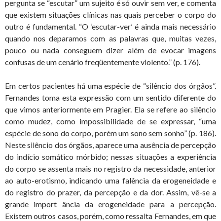
pergunta se “escutar” um sujeito é só ouvir sem ver, e comenta
que existem situações clínicas nas quais perceber o corpo do
outro é fundamental. “O ‘escutar-ver’ é ainda mais necessário
quando nos deparamos com as palavras que, muitas vezes,
pouco ou nada conseguem dizer além de evocar imagens
confusas de um cenário freqüentemente violento.” (p. 176).
Em certos pacientes há uma espécie de “silêncio dos órgãos”.
Fernandes toma esta expressão com um sentido diferente do
que vimos anteriormente em Pragier. Ela se refere ao silêncio
como mudez, como impossibilidade de se expressar, “uma
espécie de sono do corpo, porém um sono sem sonho” (p. 186).
Neste silêncio dos órgãos, aparece uma ausência de percepção
do indício somático mórbido; nessas situações a experiência
do corpo se assenta mais no registro da necessidade, anterior
ao auto-erotismo, indicando uma falência da erogeneidade e
do registro do prazer, da percepção e da dor. Assim, vê-se a
grande import ância da erogeneidade para a percepção.
Existem outros casos, porém, como ressalta Fernandes, em que