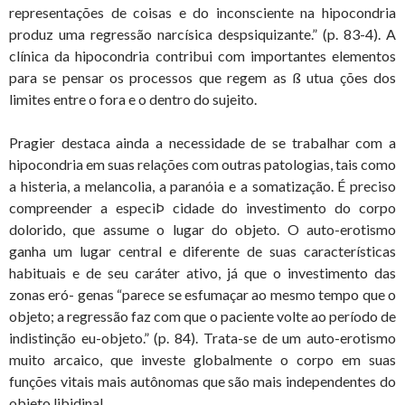
representações de coisas e do inconsciente na hipocondria
produz uma regressão narcísica despsiquizante.” (p. 83-4). A
clínica da hipocondria contribui com importantes elementos
para se pensar os processos que regem as ß utua ções dos
limites entre o fora e o dentro do sujeito.
Pragier destaca ainda a necessidade de se trabalhar com a
hipocondria em suas relações com outras patologias, tais como
a histeria, a melancolia, a paranóia e a somatização. É preciso
compreender a especiÞ cidade do investimento do corpo
dolorido, que assume o lugar do objeto. O auto-erotismo
ganha um lugar central e diferente de suas características
habituais e de seu caráter ativo, já que o investimento das
zonas eró- genas “parece se esfumaçar ao mesmo tempo que o
objeto; a regressão faz com que o paciente volte ao período de
indistinção eu-objeto.” (p. 84). Trata-se de um auto-erotismo
muito arcaico, que investe globalmente o corpo em suas
funções vitais mais autônomas que são mais independentes do
objeto libidinal.