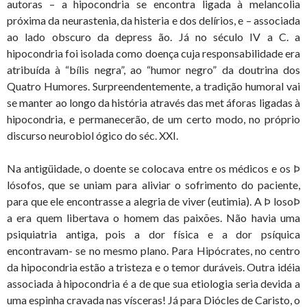
autoras – a hipocondria se encontra ligada à melancolia
próxima da neurastenia, da histeria e dos delírios, e – associada
ao lado obscuro da depress ão. Já no século IV a C. a
hipocondria foi isolada como doença cuja responsabilidade era
atribuída à “bílis negra”, ao “humor negro” da doutrina dos
Quatro Humores. Surpreendentemente, a tradição humoral vai
se manter ao longo da história através das met áforas ligadas à
hipocondria, e permanecerão, de um certo modo, no próprio
discurso neurobiol ógico do séc. XXI.
Na antigüidade, o doente se colocava entre os médicos e os Þ
lósofos, que se uniam para aliviar o sofrimento do paciente,
para que ele encontrasse a alegria de viver (eutimia). A Þ losoÞ
a era quem libertava o homem das paixões. Não havia uma
psiquiatria antiga, pois a dor física e a dor psíquica
encontravam- se no mesmo plano. Para Hipócrates, no centro
da hipocondria estão a tristeza e o temor duráveis. Outra idéia
associada à hipocondria é a de que sua etiologia seria devida a
uma espinha cravada nas vísceras! Já para Diócles de Caristo, o