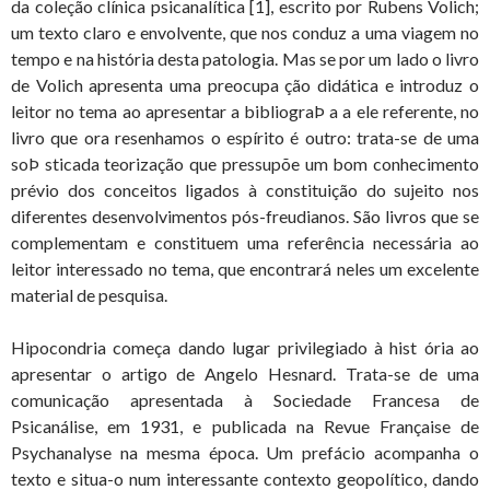
da coleção clínica psicanalítica [1], escrito por Rubens Volich;
um texto claro e envolvente, que nos conduz a uma viagem no
tempo e na história desta patologia. Mas se por um lado o livro
de Volich apresenta uma preocupa ção didática e introduz o
leitor no tema ao apresentar a bibliograÞ a a ele referente, no
livro que ora resenhamos o espírito é outro: trata-se de uma
soÞ sticada teorização que pressupõe um bom conhecimento
prévio dos conceitos ligados à constituição do sujeito nos
diferentes desenvolvimentos pós-freudianos. São livros que se
complementam e constituem uma referência necessária ao
leitor interessado no tema, que encontrará neles um excelente
material de pesquisa.
Hipocondria começa dando lugar privilegiado à hist ória ao
apresentar o artigo de Angelo Hesnard. Trata-se de uma
comunicação apresentada à Sociedade Francesa de
Psicanálise, em 1931, e publicada na Revue Française de
Psychanalyse na mesma época. Um prefácio acompanha o
texto e situa-o num interessante contexto geopolítico, dando