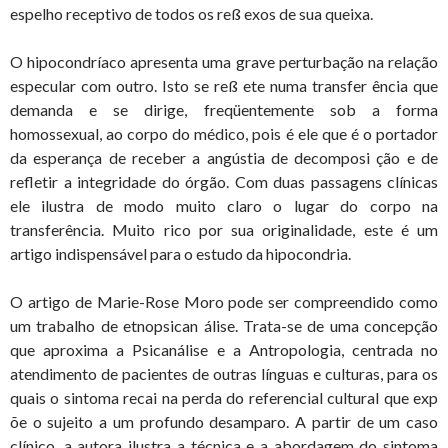
espelho receptivo de todos os reß exos de sua queixa.
O hipocondríaco apresenta uma grave perturbação na relação
especular com outro. Isto se reß ete numa transfer ência que
demanda e se dirige, freqüentemente sob a forma
homossexual, ao corpo do médico, pois é ele que é o portador
da esperança de receber a angústia de decomposi ção e de
refletir a integridade do órgão. Com duas passagens clínicas
ele ilustra de modo muito claro o lugar do corpo na
transferência. Muito rico por sua originalidade, este é um
artigo indispensável para o estudo da hipocondria.
O artigo de Marie-Rose Moro pode ser compreendido como
um trabalho de etnopsican álise. Trata-se de uma concepção
que aproxima a Psicanálise e a Antropologia, centrada no
atendimento de pacientes de outras línguas e culturas, para os
quais o sintoma recai na perda do referencial cultural que exp
õe o sujeito a um profundo desamparo. A partir de um caso
clínico, a autora ilustra a técnica e a abordagem do sintoma