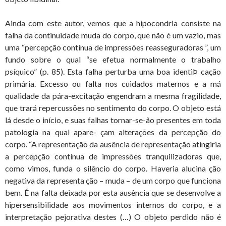
Ainda com este autor, vemos que a hipocondria consiste na
falha da continuidade muda do corpo, que não é um vazio, mas
uma “percepção contínua de impressões reasseguradoras ”, um
fundo sobre o qual “se efetua normalmente o trabalho
psíquico” (p. 85). Esta falha perturba uma boa identiÞ cação
primária. Excesso ou falta nos cuidados maternos e a má
qualidade da pára-excitação engendram a mesma fragilidade,
que trará repercussões no sentimento do corpo. O objeto está
lá desde o início, e suas falhas tornar-se-ão presentes em toda
patologia na qual apare- çam alterações da percepção do
corpo. “A representação da ausência de representação atingiria
a percepção contínua de impressões tranquilizadoras que,
como vimos, funda o silêncio do corpo. Haveria alucina ção
negativa da representa ção – muda – de um corpo que funciona
bem. É na falta deixada por esta ausência que se desenvolve a
hipersensibilidade aos movimentos internos do corpo, e a
interpretação pejorativa destes (…) O objeto perdido não é