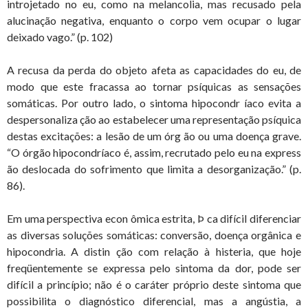
introjetado no eu, como na melancolia, mas recusado pela
alucinação negativa, enquanto o corpo vem ocupar o lugar
deixado vago.” (p. 102)
A recusa da perda do objeto afeta as capacidades do eu, de
modo que este fracassa ao tornar psíquicas as sensações
somáticas. Por outro lado, o sintoma hipocondr íaco evita a
despersonaliza ção ao estabelecer uma representação psíquica
destas excitações: a lesão de um órg ão ou uma doença grave.
“O órgão hipocondríaco é, assim, recrutado pelo eu na express
ão deslocada do sofrimento que limita a desorganização.” (p.
86).
Em uma perspectiva econ ômica estrita, Þ ca difícil diferenciar
as diversas soluções somáticas: conversão, doença orgânica e
hipocondria. A distin ção com relação à histeria, que hoje
freqüentemente se expressa pelo sintoma da dor, pode ser
difícil a princípio; não é o caráter próprio deste sintoma que
possibilita o diagnóstico diferencial, mas a angústia, a