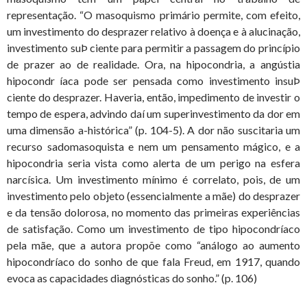
representação. “O masoquismo primário permite, com efeito,
um investimento do desprazer relativo à doença e à alucinação,
investimento suÞ ciente para permitir a passagem do princípio
de prazer ao de realidade. Ora, na hipocondria, a angústia
hipocondr íaca pode ser pensada como investimento insuÞ
ciente do desprazer. Haveria, então, impedimento de investir o
tempo de espera, advindo daí um superinvestimento da dor em
uma dimensão a-histórica” (p. 104-5). A dor não suscitaria um
recurso sadomasoquista e nem um pensamento mágico, e a
hipocondria seria vista como alerta de um perigo na esfera
narcísica. Um investimento mínimo é correlato, pois, de um
investimento pelo objeto (essencialmente a mãe) do desprazer
e da tensão dolorosa, no momento das primeiras experiências
de satisfação. Como um investimento de tipo hipocondríaco
pela mãe, que a autora propõe como “análogo ao aumento
hipocondríaco do sonho de que fala Freud, em 1917, quando
evoca as capacidades diagnósticas do sonho.” (p. 106)