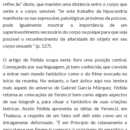
reflex ão” deste, que mantém uma distância entre o corpo que
sente e o corpo sensível. “Se este trabalho da hipocondria
manifesta-se nas expressões patológicas próximas da psicose,
pode igualmente mostrar a importância de um
superinvestimento necessário do corpo na psique para que seja
possível o reconhecimento da alteridade do objeto em seu
corpo sexuado “ (p. 127).
O artigo de Fédida ocupa neste livro uma posição central.
Começando por sua linguagem, já bem conhecida, que convida
a entrar num mundo fantástico como o do filme evocado no
início da resenha. No entanto, o fant ástico aqui nos lembra
mais aquele do universo de Gabriel García Márquez. Fédida
retoma as colocações de Ferenczi bem como alguns aspectos
de sua biograÞ a, para situar o fantástico de suas criações
teóricas. Assim Fédida apresenta as idéias de Ferenczi, em
Thalassa, a respeito de um falso self deÞ nido como um si
intragemelar deformado. “É em Princípio de relaxamento e
neocatarse que Ferenczi compara ‘o psiquismo do neurótico a