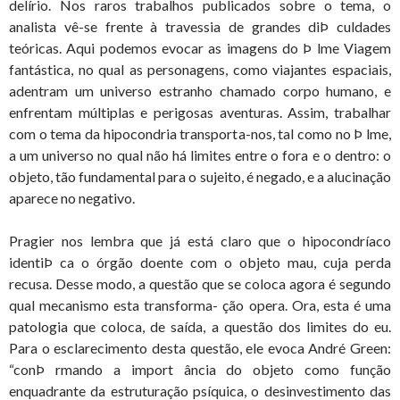
delírio. Nos raros trabalhos publicados sobre o tema, o
analista vê-se frente à travessia de grandes diÞ culdades
teóricas. Aqui podemos evocar as imagens do Þ lme Viagem
fantástica, no qual as personagens, como viajantes espaciais,
adentram um universo estranho chamado corpo humano, e
enfrentam múltiplas e perigosas aventuras. Assim, trabalhar
com o tema da hipocondria transporta-nos, tal como no Þ lme,
a um universo no qual não há limites entre o fora e o dentro: o
objeto, tão fundamental para o sujeito, é negado, e a alucinação
aparece no negativo.
Pragier nos lembra que já está claro que o hipocondríaco
identiÞ ca o órgão doente com o objeto mau, cuja perda
recusa. Desse modo, a questão que se coloca agora é segundo
qual mecanismo esta transforma- ção opera. Ora, esta é uma
patologia que coloca, de saída, a questão dos limites do eu.
Para o esclarecimento desta questão, ele evoca André Green:
“conÞ rmando a import ância do objeto como função
enquadrante da estruturação psíquica, o desinvestimento das