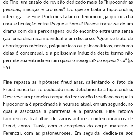
de Fine: um ensaio de revisão dedicado mais às “hipocondrias
pesadas, maciças e crônicas”. Do que se trata a hipocondria,
interroga- se Fine. Podemos falar em fenômeno, já que nela há
uma articulação entre Psique e Soma? Parece tratar-se de um
drama com dois personagens, ou do encontro entre uma sensa
ção, uma dinâmica individual e um discurso. “Quer se trate de
abordagens médicas, psiquiátricas ou psicanalíticas, nenhuma
delas é consensual, e a polissemia induzida deste termo não
permite sua entrada em um quadro nosográÞ co especíÞ co” (p.
59).
Fine repassa as hipóteses freudianas, salientando o fato de
Freud nunca ter se dedicado mais detidamente à hipocondria.
Descreve um primeiro tempo da teorização freudiana no qual a
hipocondria é aproximada à neurose atual, em um segundo, no
qual é associada à parafrenia e à paranóia. Fine retoma
também os trabalhos de vários autores contemporâneos de
Freud, como Tausk, com o complexo do corpo materno, e
Ferenczi, com as patoneuroses. Em seguida, dedica-se aos