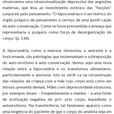
observamos uma obsessionalização depressiva das angústias
maternas, que leva ao investimento estésico das “funções”
corporais pelo pensamento. “O hipocondríaco é um teórico do
órgão psíquico de pensamento a serviço de uma justiÞ cação
da auto-conservação. Como se fosse pressentida a ameaça que
representaria o psíquico como força de desorganização do
corpo.” (p. 134).
A hipocondria, como a neurose obsessiva, a anorexia e a
toxicomania, são patologias que testemunham a sobreposição
do auto-erotismo à auto-conservação. Vemos aqui uma nova
relação entre a hipocondria e os transtornos alimentares,
particularmente a anorexia. Isto se veriÞ ca na reconstrução
das relações da criança com a mãe cujo corpo está como um
intruso, presente demais. Mães com depressividade obsessiva,
por exemplo, levam – freqüentemente o menino – a uma fonte
de erotização negativa do pró- prio corpo, impedindo o
autoerotismo. Na transferência, tal fenômeno aparece como
uma exigência do paciente de que o corpo do analista seja um