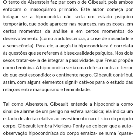
O texto de Aisenstein faz par com o de Gibeault, pois ambos
enfocam o masoquismo primário. Este autor começa por
indagar se a hipocondria não seria um estado psíquico
temporário, que pode aparecer nas neuroses, nas psicoses, em
certos momentos da análise e em certos momentos do
desenvolvimento (como a adolescência, a crise de meiaidade e
a senescência). Para ele, a angústia hipocondríaca é correlata
às questões que se referem à bissexualidade psíquica. Nos dois
sexos tratar-se-ia de integrar a passividade, que Freud propõe
como feminina. A hipocondria seria uma defesa contra o terror
do que está escondido: o continente negro. Gibeault contribui,
assim, com alguns elementos signiÞ cativos para o estudo das
relações entre masoquismo e feminilidade.
Tal como Aisenstein, Gibeault entende a hipocondria como
sinal de alarme de um perigo na esfera narcísica; ela indica um
estado de alerta relativo ao investimento narcí- sico do próprio
corpo. Gibeault lembra Merleau-Ponty ao colocar que a auto-
observação hipocondríaca do corpo enraiza- se numa “quase-