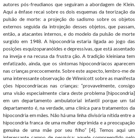
autores pós-freudianos que seguiram a abordagem de Klein.
Aqui a ênfase recai sobre os dois esquemas da teorização da
pulsão de morte: a projeção do sadismo sobre os objetos
externos seguida da introjeção desses objetos, que passam,
então, a atacantes internos, e do modelo da pulsão de morte
surgido em 1948. A hipocondria estaria ligada ao jogo das
posições esquizoparanóides e depressivas, que está assentado
na inveja e na recusa da frustra ção. A tradição kleiniana tem
enfatizado, ainda, que os sintomas hipocondríacos aparecem
nas crianças precocemente. Sobre este aspecto, lembro-me de
uma interessante observação de Winnicott sobre as manifesta
ções hipocondríacas nas crianças: “provavelmente, consigo
uma visão especialmente clara deste problema [hipocondria]
em um departamento ambulatorial infantil porque um tal
departamento é, na verdade, uma clínica para tratamentos da
hipocondria em mães. Não há uma linha divisória nítida entre a
hipocondria franca de uma mulher deprimida e a preocupação
genuína de uma mãe por seu filho” [4]. Temos aqui um
interessante campo de pesquisa: aquele compreendido pelo