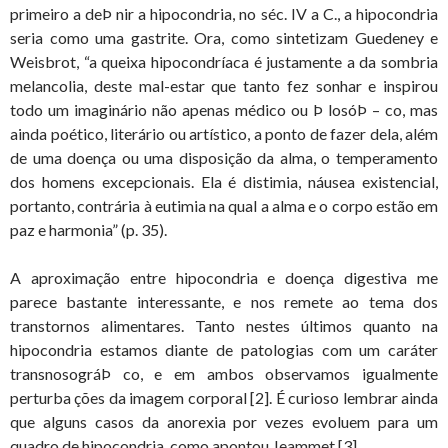
primeiro a deÞ nir a hipocondria, no séc. IV a C., a hipocondria
seria como uma gastrite. Ora, como sintetizam Guedeney e
Weisbrot, “a queixa hipocondríaca é justamente a da sombria
melancolia, deste mal-estar que tanto fez sonhar e inspirou
todo um imaginário não apenas médico ou Þ losóÞ – co, mas
ainda poético, literário ou artístico, a ponto de fazer dela, além
de uma doença ou uma disposição da alma, o temperamento
dos homens excepcionais. Ela é distimia, náusea existencial,
portanto, contrária à eutimia na qual a alma e o corpo estão em
paz e harmonia” (p. 35).
A aproximação entre hipocondria e doença digestiva me
parece bastante interessante, e nos remete ao tema dos
transtornos alimentares. Tanto nestes últimos quanto na
hipocondria estamos diante de patologias com um caráter
transnosográÞ co, e em ambos observamos igualmente
perturba ções da imagem corporal [2]. É curioso lembrar ainda
que alguns casos da anorexia por vezes evoluem para um
quadro de hipocondria, como apontou Jeammet [3].