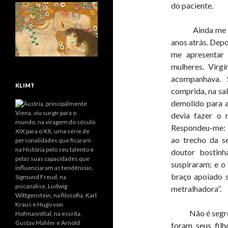
do paciente.
Ainda me lembr
anos atrás. Dep
me apresentar 
mulheres. Virg
acompanhava.
KLIMT
comprida, na sa
demolido para a
devia fazer o 
Respondeu-me: 
ao trecho da s
doutor bostinh
suspiraram; e o
braço apoiado s
metralhadora”.
Não é segredo 
foram seus filh