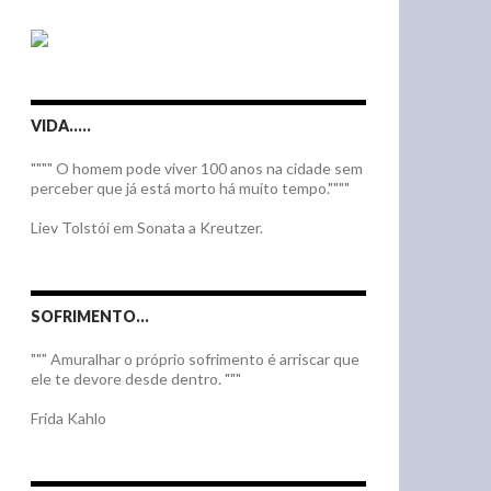
VIDA…..
"""" O homem pode viver 100 anos na cidade sem
perceber que já está morto há muito tempo.""""
Liev Tolstói em Sonata a Kreutzer.
SOFRIMENTO…
""" Amuralhar o próprio sofrimento é arriscar que
ele te devore desde dentro. """
Frida Kahlo