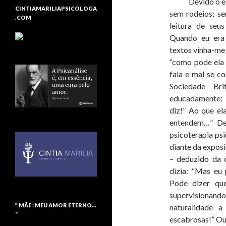
Devido o estilo
CINTIAMARILIAPSICOLOGA
sem rodeios; se
.COM
leitura de seu
Quando eu era 
textos vinha-me 
“como pode ela 
fala e mal se c
Sociedade Bri
educadamente: 
diz!” Ao que el
entendem…” De
psicoterapia psi
diante da exposi
– deduzido da 
dizia: “Mas eu 
Pode dizer que
supervisionan
” MÃE : MEU AMOR ETERNO…
naturalidade a
“
escabrosas!” Ou 