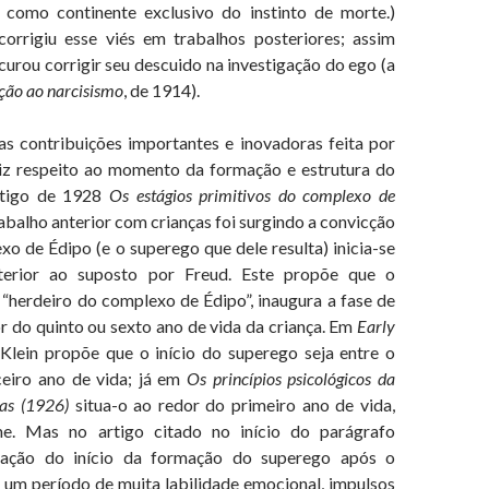
 como continente exclusivo do instinto de morte.)
corrigiu esse viés em trabalhos posteriores; assim
urou corrigir seu descuido na investigação do ego (a
ção ao narcisismo
, de 1914).
ibuições importantes e inovadoras feita por
iz respeito ao momento da formação e estrutura do
rtigo de 1928
Os estágios primitivos do complexo de
rabalho anterior com crianças foi surgindo a convicção
o de Édipo (e o superego que dele resulta) inicia-se
terior ao suposto por Freud. Este propõe que o
“herdeiro do complexo de Édipo”, inaugura a fase de
or do quinto ou sexto ano de vida da criança. Em
Early
Klein propõe que o início do superego seja entre o
eiro ano de vida; já em
Os princípios psicológicos da
ças (1926)
situa-o ao redor do primeiro ano de vida,
. Mas no artigo citado no início do parágrafo
uação do início da formação do superego após o
m período de muita labilidade emocional, impulsos