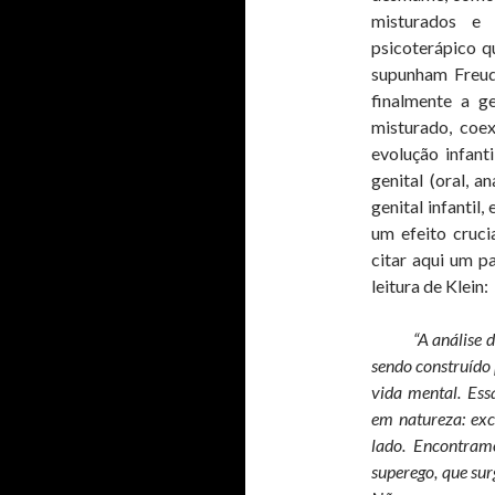
misturados e
psicoterápico q
supunham Freud 
finalmente a g
misturado, coe
evolução infant
genital (oral, a
genital infantil
um efeito cruci
citar aqui um p
leitura de Klein:
“A análise de c
sendo construído 
vida mental. Ess
em natureza: exc
lado. Encontram
superego, que sur