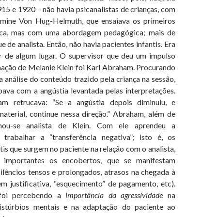
15 e 1920 – não havia psicanalistas de crianças, com
mine Von Hug-Helmuth, que ensaiava os primeiros
ica, mas com uma abordagem pedagógica; mais de
 de analista. Então, não havia pacientes infantis. Era
r de algum lugar. O supervisor que deu um impulso
mação de Melanie Klein foi Karl Abraham. Procurando
 análise do conteúdo trazido pela criança na sessão,
pava com a angústia levantada pelas interpretações.
m retrucava: “Se a angústia depois diminuiu, e
aterial, continue nessa direção.” Abraham, além de
ornou-se analista de Klein. Com ele aprendeu a
 trabalhar a “transferência negativa”; isto é, os
is que surgem no paciente na relação com o analista,
 importantes os encobertos, que se manifestam
silêncios tensos e prolongados, atrasos na chegada à
em justificativa, “esquecimento” de pagamento, etc).
foi percebendo a
importância da agressividade
na
distúrbios mentais e na adaptação do paciente ao