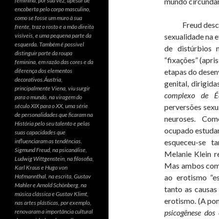
feminina, por sua vez, apesar de
mundo circundan
encoberta pelo corpo masculino,
como se fosse um muro à sua
Freud descobri
frente, traz o rosto e a mão direita
visíveis, e uma pequena parte da
sexualidade na e
esquerda. Também é possível
de distúrbios 
distinguir parte da roupa
“fixações” (apri
feminina, em razão das cores e da
diferença dos elementos
etapas do desenv
decorativos.Áustria,
genital, dirigid
principalmente Viena, viu surgir
complexo de É
para o mundo, na viragem do
século XIX para o XX, uma série
perversões sexu
de personalidades que ficaram na
neuroses. Com
História pelo seu talento e pelas
ocupado estudan
suas capacidades que
influenciaram as tendências.
esqueceu-se t
Sigmund Freud, na psicanálise,
Melanie Klein re
Ludwig Wittgenstein, na filosofia,
Mas ambos comet
Karl Kraus e Hugo von
Hofmannthal, na escrita, Gustav
ao erotismo “es
Mahler e Arnold Schönberg, na
tanto as causas
música clássica e Gustav Klimt,
erotismo. (A po
nas artes plásticas, por exemplo,
renovaram a importância cultural
psicogênese dos