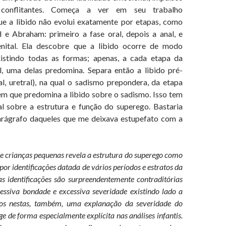
 conflitantes. Começa a ver em seu trabalho
ue a libido não evolui exatamente por etapas, como
e Abraham: primeiro a fase oral, depois a anal, e
enital. Ela descobre que a libido ocorre de modo
xistindo todas as formas; apenas, a cada etapa da
il, uma delas predomina. Separa então a libido pré-
nal, uretral), na qual o sadismo prepondera, da etapa
, em que predomina a libido sobre o sadismo. Isso tem
al sobre a estrutura e função do superego. Bastaria
arágrafo daqueles que me deixava estupefato com a
rianças pequenas revela a estrutura do superego como
por identificações datada de vários períodos e estratos da
as identificações são surpreendentemente contraditórias
essiva bondade e excessiva severidade existindo lado a
os nestas, também, uma explanação da severidade do
ge de forma especialmente explícita nas análises infantis.