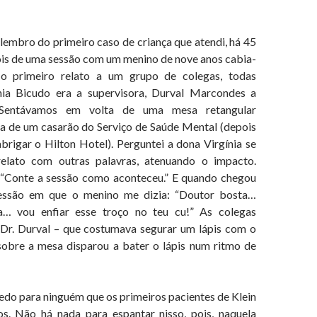
o do primeiro caso de criança que atendi, há 45
ois de uma sessão com um menino de nove anos cabia-
o primeiro relato a um grupo de colegas, todas
ínia Bicudo era a supervisora, Durval Marcondes a
 Sentávamos em volta de uma mesa retangular
la de um casarão do Serviço de Saúde Mental (depois
brigar o Hilton Hotel). Perguntei a dona Virgínia se
relato com outras palavras, atenuando o impacto.
“Conte a sessão como aconteceu.” E quando chegou
essão em que o menino me dizia: “Doutor bosta…
a… vou enfiar esse troço no teu cu!” As colegas
 Dr. Durval – que costumava segurar um lápis com o
obre a mesa disparou a bater o lápis num ritmo de
para ninguém que os primeiros pacientes de Klein
os. Não há nada para espantar nisso, pois, naquela