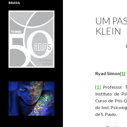
BRASIL
UM PA
KLEIN
Ryad Simon
[1]
[1]
Professor T
Instituto de P
Curso de Pós-
do Inst. Psicolo
de S. Paulo.