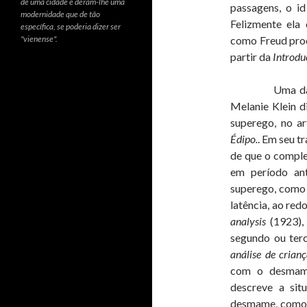
de uma cidade e deram-lhe uma
passagens, o id
modernidade que de tão
Felizmente ela 
específica, se poderia dizer ser
"vienense".
como Freud proc
partir da
Introdu
Uma das contr
Melanie Klein d
superego, no a
Édipo.
. Em seu t
de que o complex
em período an
superego, como 
latência, ao red
analysis
(1923), 
segundo ou terc
análise de crian
com o desmame
descreve a sit
desmame, como u