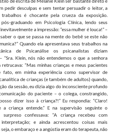
 de escrita de Melanie Klein ser bastante direto e
m pedir desculpas e sem tentar persuadir o leitor, a
s trabalhos é chocante pela crueza da exposição.
pós-graduando em Psicologia Clínica, lendo seus
inevitavelmente a impressão: “essa mulher é louca!” –
saber o que se passa na mente do bebê se este não
omunica?” Quando ela apresentava seus trabalhos na
tânica de Psicanálise os psicanalistas diziam
– “Sra. Klein, nós não entendemos o que a senhora
a retrucava: “Mas minhas crianças e meus pacientes
 fato, em minha experiência como supervisor de
canalítica de crianças (e também de adultos) quando,
ção da sessão, eu dizia algo do inconsciente profundo
comunicação do paciente – o colega, constrangido,
posso dizer isso à criança?!” Eu respondia: “Claro!
 a criança entende.” E na supervisão seguinte o
do surpreso confessava: “A criança recebeu com
 interpretação; e ainda acrescentou coisas mais
seja, o embaraço e a angústia eram do terapeuta, não