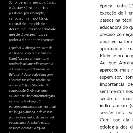
época – entre 19
exceção de Her
passos na técn
educadora do que
preciso começa
decisivo na for
O painel O Abraço faz parte de
aprofundar-se na
um trio de paineis que Gustav
Klein se preocu
Klimt fez para ornamentar o
Ao que Abraha
refeitório de uma vila em estilo
art nouveau, em Bruxelas, na
apareceu mais m
Bélgica. A decoração feita com
supervisor, t
enormes mosaicos recebeu o
importância de
nome de O friso Stoclete. Na
composição O Abraço, uma
sentimentos host
mulher e um homem entrelaçam-
sendo os mais
se num forte abraço. O
indiretamente (
personagem masculino, vestindo
um longo quimono, e de costas
sessão, faltas s
para o observador, deixa visível
Com isso ela 
apena parte do cabelo negro,
etiologia dos 
pescoço e costas. A figura