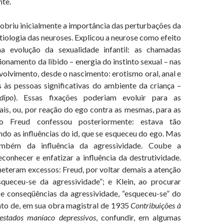
te.
u inicialmente a importância das perturbações da
tiologia das neuroses. Explicou a neurose como efeito
na evolução da sexualidade infantil: as chamadas
sionamento da libido – energia do instinto sexual – nas
olvimento, desde o nascimento: erotismo oral, anal e
as às pessoas significativas do ambiente da criança –
dipo
). Essas fixações poderiam evoluir para as
ais, ou, por reação do ego contra as mesmas, para as
o Freud confessou posteriormente: estava tão
do as influências do id, que se esqueceu do ego. Mas
ambém da influência da agressividade. Coube a
conhecer e enfatizar a influência da destrutividade.
eram excessos: Freud, por voltar demais a atenção
queceu-se da agressividade”; e Klein, ao procurar
 e conseqüências da agressividade, “esqueceu-se” do
nto de, em sua obra magistral de 1935
Contribuições à
 estados maníaco depressivos
, confundir, em algumas