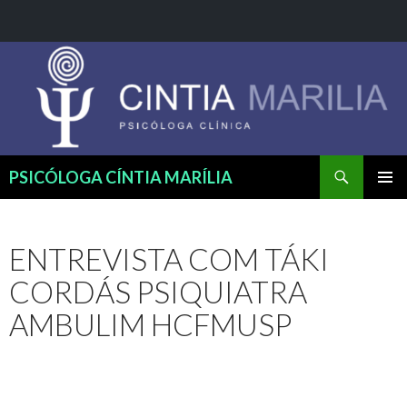
Pesquisar
PSICÓLOGA CÍNTIA MARÍLIA
PULAR
MENU
PARA
PRINCI
O
ENTREVISTA COM TÁKI
CONTEÚDO
CORDÁS PSIQUIATRA
AMBULIM HCFMUSP