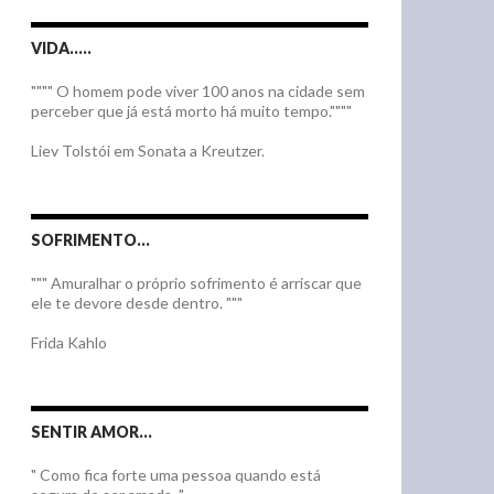
VIDA…..
"""" O homem pode viver 100 anos na cidade sem
perceber que já está morto há muito tempo.""""
Liev Tolstói em Sonata a Kreutzer.
SOFRIMENTO…
""" Amuralhar o próprio sofrimento é arriscar que
ele te devore desde dentro. """
Frida Kahlo
SENTIR AMOR…
" Como fica forte uma pessoa quando está