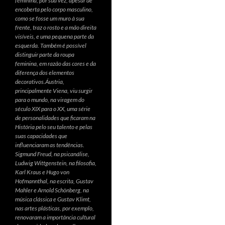
feminina, por sua vez, apesar de
encoberta pelo corpo masculino,
como se fosse um muro à sua
frente, traz o rosto e a mão direita
visíveis, e uma pequena parte da
esquerda. Também é possível
distinguir parte da roupa
feminina, em razão das cores e da
diferença dos elementos
decorativos.Áustria,
principalmente Viena, viu surgir
para o mundo, na viragem do
século XIX para o XX, uma série
de personalidades que ficaram na
História pelo seu talento e pelas
suas capacidades que
influenciaram as tendências.
Sigmund Freud, na psicanálise,
Ludwig Wittgenstein, na filosofia,
Karl Kraus e Hugo von
Hofmannthal, na escrita, Gustav
Mahler e Arnold Schönberg, na
música clássica e Gustav Klimt,
nas artes plásticas, por exemplo,
renovaram a importância cultural