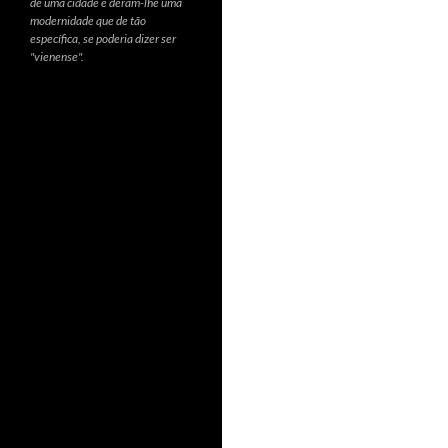
de uma cidade e deram-lhe uma
modernidade que de tão
específica, se poderia dizer ser
"vienense".