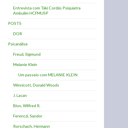
Entrevista com Táki Cordás Psiquiatra
Ambulim HCFMUSP
POSTS
DOR
Psicanálise
Freud, Sigmund
Melanie Klein
Um passeio com MELANIE KLEIN
Winnicott, Donald Woods
J. Lacan
Bion, Wilfred R.
Ferenczi, Sandor
Rorschach, Hermann