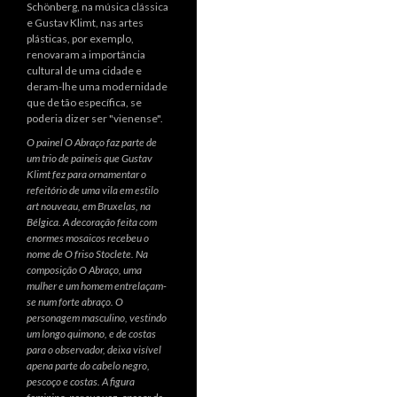
O painel O Abraço faz parte de
um trio de paineis que Gustav
Klimt fez para ornamentar o
refeitório de uma vila em estilo
art nouveau, em Bruxelas, na
Bélgica. A decoração feita com
enormes mosaicos recebeu o
nome de O friso Stoclete. Na
composição O Abraço, uma
mulher e um homem entrelaçam-
se num forte abraço. O
personagem masculino, vestindo
um longo quimono, e de costas
para o observador, deixa visível
apena parte do cabelo negro,
pescoço e costas. A figura