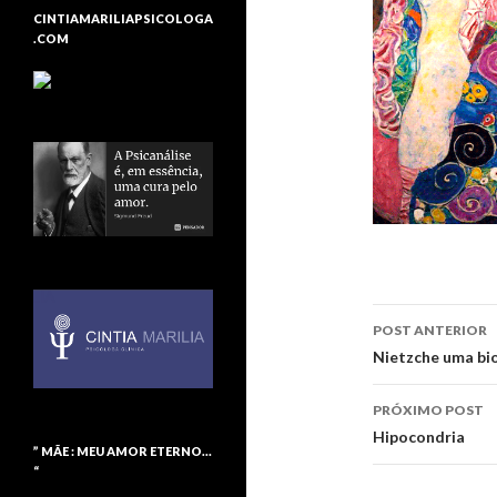
CINTIAMARILIAPSICOLOGA
.COM
POST ANTERIOR
Navegaç
Nietzche uma bio
de
PRÓXIMO POST
posts
Hipocondria
” MÃE : MEU AMOR ETERNO…
“