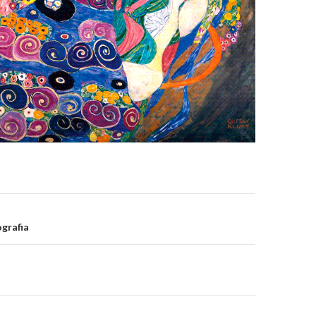
ão
grafia