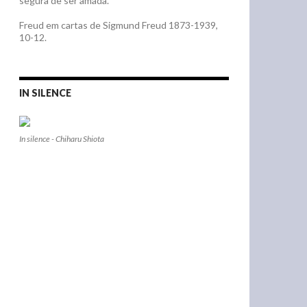
segura de ser amada. "
Freud em cartas de Sigmund Freud 1873-1939,
10-12.
IN SILENCE
In silence - Chiharu Shiota