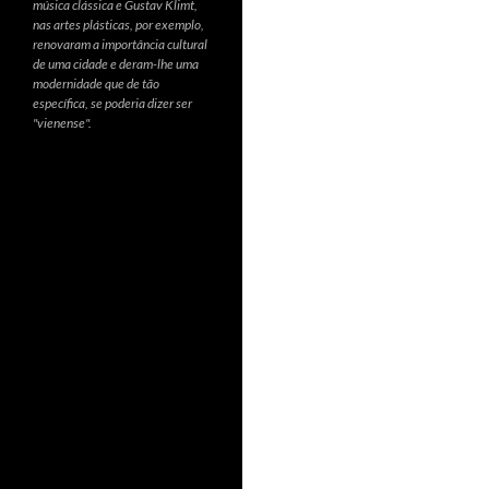
música clássica e Gustav Klimt,
nas artes plásticas, por exemplo,
renovaram a importância cultural
de uma cidade e deram-lhe uma
modernidade que de tão
específica, se poderia dizer ser
"vienense".