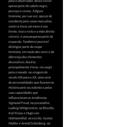
para o observador, deixa visível
apena parte do cabelo negro,
pescoço e costas. A figura
feminina, por sua vez, apesar de
encoberta pelo corpo masculino,
como se fosse um muro à sua
frente, traz o rosto e a mão direita
visíveis, e uma pequena parte da
esquerda. Também é possível
distinguir parte da roupa
feminina, em razão das cores e da
diferença dos elementos
decorativos.Áustria,
principalmente Viena, viu surgir
para o mundo, na viragem do
século XIX para o XX, uma série
de personalidades que ficaram na
História pelo seu talento e pelas
suas capacidades que
influenciaram as tendências.
Sigmund Freud, na psicanálise,
Ludwig Wittgenstein, na filosofia,
Karl Kraus e Hugo von
Hofmannthal, na escrita, Gustav
Mahler e Arnold Schönberg, na