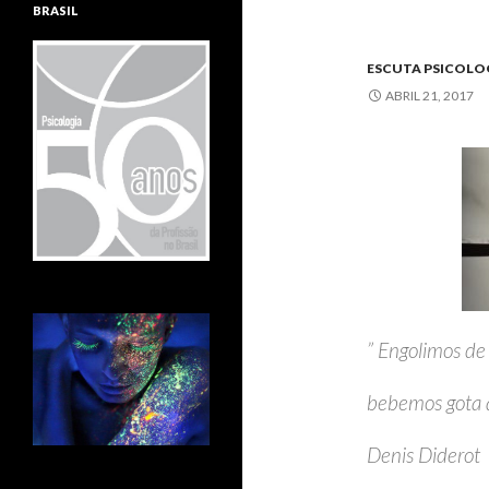
BRASIL
ESCUTA PSICOLOG
ABRIL 21, 2017
” Engolimos de
bebemos gota 
Denis Diderot