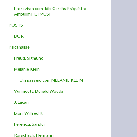
Entrevista com Táki Cordás Psiquiatra
Ambulim HCFMUSP
POSTS
DOR
Psicanálise
Freud, Sigmund
Melanie Klein
Um passeio com MELANIE KLEIN
Winnicott, Donald Woods
J. Lacan
Bion, Wilfred R.
Ferenczi, Sandor
Rorschach, Hermann