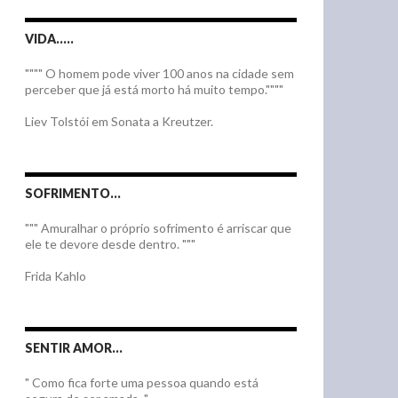
VIDA…..
"""" O homem pode viver 100 anos na cidade sem
perceber que já está morto há muito tempo.""""
Liev Tolstói em Sonata a Kreutzer.
SOFRIMENTO…
""" Amuralhar o próprio sofrimento é arriscar que
ele te devore desde dentro. """
Frida Kahlo
SENTIR AMOR…
" Como fica forte uma pessoa quando está