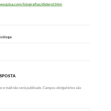
esquisa.com/biografias/diderot.htm
ão
sicóloga
ESPOSTA
 e-mail não será publicado.
Campos obrigatórios são