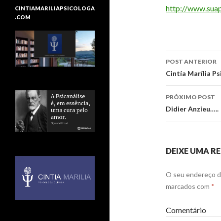
http://www.suap
CINTIAMARILIAPSICOLOGA
.COM
POST ANTERIOR
Navegaç
Cintía Marília P
de
PRÓXIMO POST
posts
Didier Anzieu…..
DEIXE UMA R
O seu endereço de
marcados com
*
Comentário