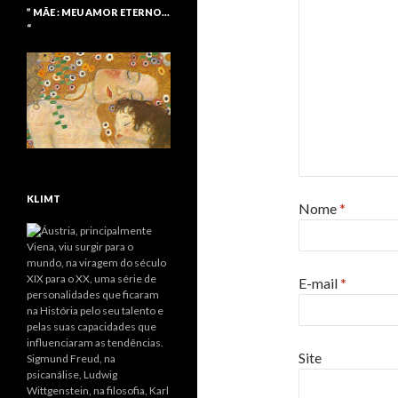
” MÃE : MEU AMOR ETERNO…
“
KLIMT
Nome
*
E-mail
*
Site