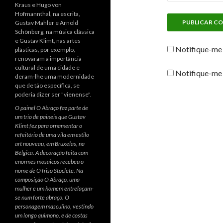
Notifique-me 
Notifique-me 
O painel O Abraço faz parte de
um trio de paineis que Gustav
Klimt fez para ornamentar o
refeitório de uma vila em estilo
art nouveau, em Bruxelas, na
Bélgica. A decoração feita com
enormes mosaicos recebeu o
nome de O friso Stoclete. Na
composição O Abraço, uma
mulher e um homem entrelaçam-
se num forte abraço. O
personagem masculino, vestindo
um longo quimono, e de costas