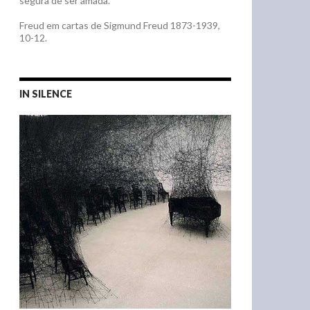
segura de ser amada. "
Freud em cartas de Sigmund Freud 1873-1939,
10-12.
IN SILENCE