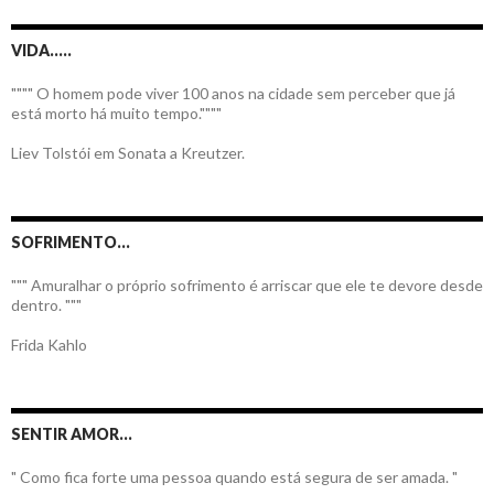
VIDA…..
"""" O homem pode viver 100 anos na cidade sem perceber que já
está morto há muito tempo.""""
Liev Tolstói em Sonata a Kreutzer.
SOFRIMENTO…
""" Amuralhar o próprio sofrimento é arriscar que ele te devore desde
dentro. """
Frida Kahlo
SENTIR AMOR…
" Como fica forte uma pessoa quando está segura de ser amada. "