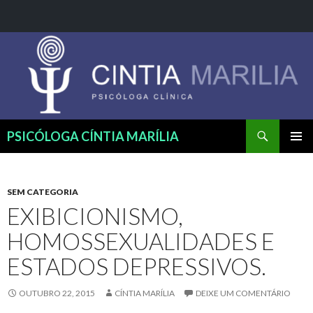
Pesquisar
PSICÓLOGA CÍNTIA MARÍLIA
PULAR
MENU
PARA
PRINCI
O
CONTEÚDO
SEM CATEGORIA
EXIBICIONISMO,
HOMOSSEXUALIDADES E
ESTADOS DEPRESSIVOS.
OUTUBRO 22, 2015
CÍNTIA MARÍLIA
DEIXE UM COMENTÁRIO