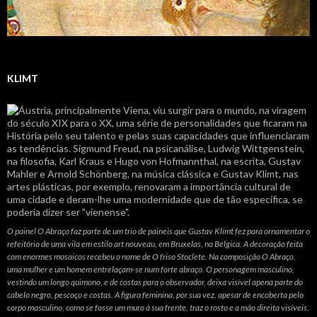
KLIMT
O painel O Abraço faz parte de um trio de paineis que Gustav Klimt fez para ornamentar o
refeitório de uma vila em estilo art nouveau, em Bruxelas, na Bélgica. A decoração feita
com enormes mosaicos recebeu o nome de O friso Stoclete. Na composição O Abraço,
uma mulher e um homem entrelaçam-se num forte abraço. O personagem masculino,
vestindo um longo quimono, e de costas para o observador, deixa visível apena parte do
cabelo negro, pescoço e costas. A figura feminina, por sua vez, apesar de encoberta pelo
corpo masculino, como se fosse um muro à sua frente, traz o rosto e a mão direita visíveis,