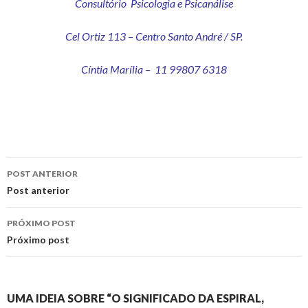
Consultório Psicologia e Psicanálise
Cel Ortiz 113 – Centro Santo André / SP.
Cíntia Marília – 11 99807 6318
POST ANTERIOR
Navegação
Post anterior
de
PRÓXIMO POST
posts
Próximo post
UMA IDEIA SOBRE “O SIGNIFICADO DA ESPIRAL,