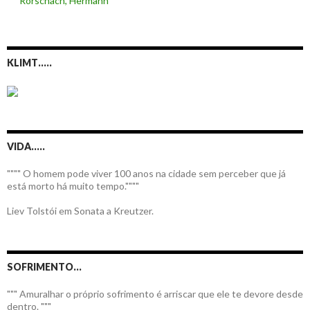
Rorschach, Hermann
KLIMT…..
VIDA…..
"""" O homem pode viver 100 anos na cidade sem perceber que já
está morto há muito tempo.""""
Liev Tolstói em Sonata a Kreutzer.
SOFRIMENTO…
""" Amuralhar o próprio sofrimento é arriscar que ele te devore desde
dentro. """