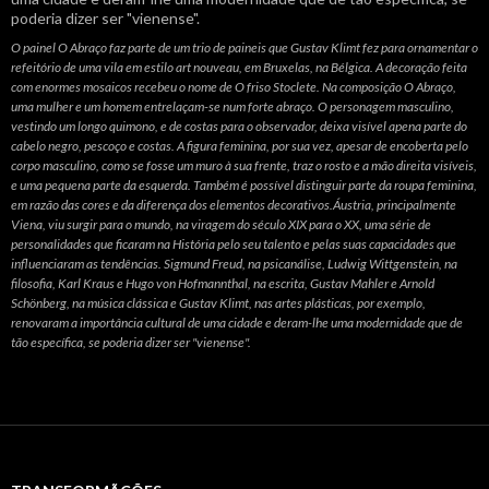
O painel O Abraço faz parte de um trio de paineis que Gustav Klimt fez para ornamentar o
refeitório de uma vila em estilo art nouveau, em Bruxelas, na Bélgica. A decoração feita
com enormes mosaicos recebeu o nome de O friso Stoclete. Na composição O Abraço,
uma mulher e um homem entrelaçam-se num forte abraço. O personagem masculino,
vestindo um longo quimono, e de costas para o observador, deixa visível apena parte do
cabelo negro, pescoço e costas. A figura feminina, por sua vez, apesar de encoberta pelo
corpo masculino, como se fosse um muro à sua frente, traz o rosto e a mão direita visíveis,
e uma pequena parte da esquerda. Também é possível distinguir parte da roupa feminina,
em razão das cores e da diferença dos elementos decorativos.Áustria, principalmente
Viena, viu surgir para o mundo, na viragem do século XIX para o XX, uma série de
personalidades que ficaram na História pelo seu talento e pelas suas capacidades que
influenciaram as tendências. Sigmund Freud, na psicanálise, Ludwig Wittgenstein, na
filosofia, Karl Kraus e Hugo von Hofmannthal, na escrita, Gustav Mahler e Arnold
Schönberg, na música clássica e Gustav Klimt, nas artes plásticas, por exemplo,
renovaram a importância cultural de uma cidade e deram-lhe uma modernidade que de
tão específica, se poderia dizer ser "vienense".