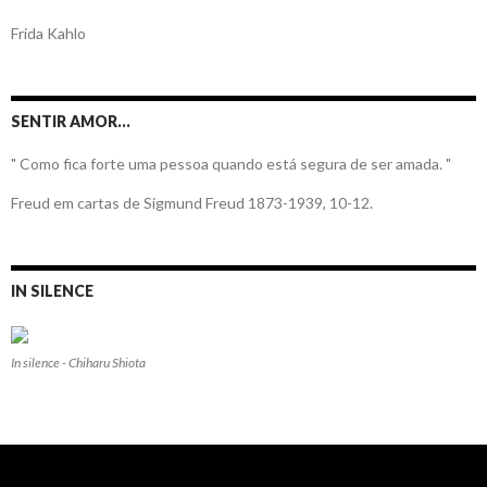
Frida Kahlo
SENTIR AMOR…
" Como fica forte uma pessoa quando está segura de ser amada. "
Freud em cartas de Sigmund Freud 1873-1939, 10-12.
IN SILENCE
In silence - Chiharu Shiota