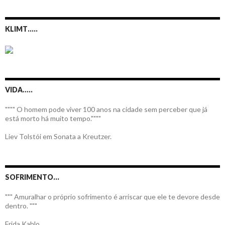
KLIMT…..
VIDA…..
"""" O homem pode viver 100 anos na cidade sem perceber que já
está morto há muito tempo.""""
Liev Tolstói em Sonata a Kreutzer.
SOFRIMENTO…
""" Amuralhar o próprio sofrimento é arriscar que ele te devore desde
dentro. """
Frida Kahlo