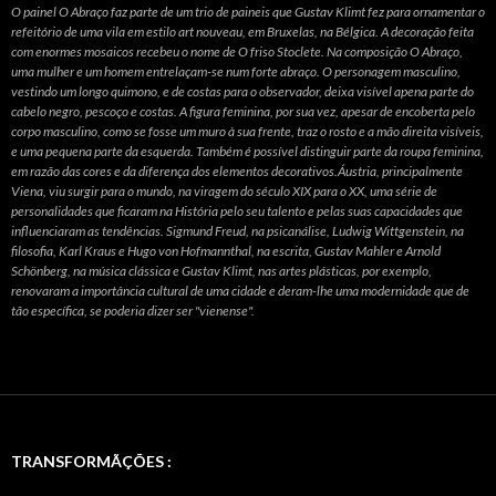
O painel O Abraço faz parte de um trio de paineis que Gustav Klimt fez para ornamentar o
refeitório de uma vila em estilo art nouveau, em Bruxelas, na Bélgica. A decoração feita
com enormes mosaicos recebeu o nome de O friso Stoclete. Na composição O Abraço,
uma mulher e um homem entrelaçam-se num forte abraço. O personagem masculino,
vestindo um longo quimono, e de costas para o observador, deixa visível apena parte do
cabelo negro, pescoço e costas. A figura feminina, por sua vez, apesar de encoberta pelo
corpo masculino, como se fosse um muro à sua frente, traz o rosto e a mão direita visíveis,
e uma pequena parte da esquerda. Também é possível distinguir parte da roupa feminina,
em razão das cores e da diferença dos elementos decorativos.Áustria, principalmente
Viena, viu surgir para o mundo, na viragem do século XIX para o XX, uma série de
personalidades que ficaram na História pelo seu talento e pelas suas capacidades que
influenciaram as tendências. Sigmund Freud, na psicanálise, Ludwig Wittgenstein, na
filosofia, Karl Kraus e Hugo von Hofmannthal, na escrita, Gustav Mahler e Arnold
Schönberg, na música clássica e Gustav Klimt, nas artes plásticas, por exemplo,
renovaram a importância cultural de uma cidade e deram-lhe uma modernidade que de
tão específica, se poderia dizer ser "vienense".
TRANSFORMÃÇÕES :