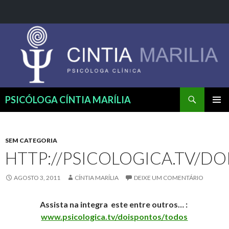
Pesquisar
PSICÓLOGA CÍNTIA MARÍLIA
PULAR
MENU
PARA
PRINCI
O
CONTEÚDO
SEM CATEGORIA
HTTP://PSICOLOGICA.TV/D
AGOSTO 3, 2011
CÍNTIA MARÍLIA
DEIXE UM COMENTÁRIO
Assista na integra este entre outros… :
www.psicologica.tv/doispontos/todos