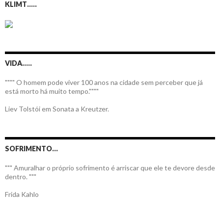
KLIMT…..
VIDA…..
"""" O homem pode viver 100 anos na cidade sem perceber que já
está morto há muito tempo.""""
Liev Tolstói em Sonata a Kreutzer.
SOFRIMENTO…
""" Amuralhar o próprio sofrimento é arriscar que ele te devore desde
dentro. """
Frida Kahlo