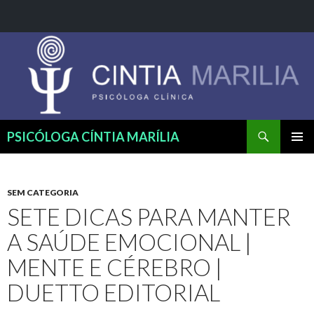
Pesquisar
PSICÓLOGA CÍNTIA MARÍLIA
PULAR
MENU
PARA
PRINCI
O
CONTEÚDO
SEM CATEGORIA
SETE DICAS PARA MANTER
A SAÚDE EMOCIONAL |
MENTE E CÉREBRO |
DUETTO EDITORIAL