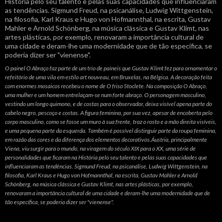
O painel O Abraço faz parte de um trio de paineis que Gustav Klimt fez para ornamentar o
refeitório de uma vila em estilo art nouveau, em Bruxelas, na Bélgica. A decoração feita
com enormes mosaicos recebeu o nome de O friso Stoclete. Na composição O Abraço,
uma mulher e um homem entrelaçam-se num forte abraço. O personagem masculino,
vestindo um longo quimono, e de costas para o observador, deixa visível apena parte do
cabelo negro, pescoço e costas. A figura feminina, por sua vez, apesar de encoberta pelo
corpo masculino, como se fosse um muro à sua frente, traz o rosto e a mão direita visíveis,
e uma pequena parte da esquerda. Também é possível distinguir parte da roupa feminina,
em razão das cores e da diferença dos elementos decorativos.Áustria, principalmente
Viena, viu surgir para o mundo, na viragem do século XIX para o XX, uma série de
personalidades que ficaram na História pelo seu talento e pelas suas capacidades que
influenciaram as tendências. Sigmund Freud, na psicanálise, Ludwig Wittgenstein, na
filosofia, Karl Kraus e Hugo von Hofmannthal, na escrita, Gustav Mahler e Arnold
Schönberg, na música clássica e Gustav Klimt, nas artes plásticas, por exemplo,
renovaram a importância cultural de uma cidade e deram-lhe uma modernidade que de
tão específica, se poderia dizer ser "vienense".