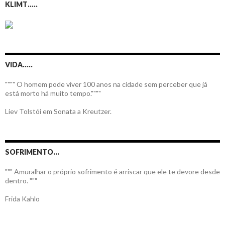
KLIMT…..
VIDA…..
"""" O homem pode viver 100 anos na cidade sem perceber que já
está morto há muito tempo.""""
Liev Tolstói em Sonata a Kreutzer.
SOFRIMENTO…
""" Amuralhar o próprio sofrimento é arriscar que ele te devore desde
dentro. """
Frida Kahlo