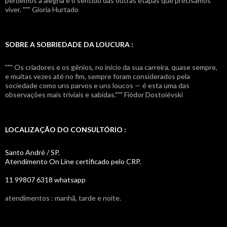
perdemos a alegria e o sentido das outras etapas que precisamos
viver. """ Gloria Hurtado
SOBRE A SOBRIEDADE DA LOUCURA :
""" Os criadores e os gênios, no início da sua carreira, quase sempre,
e muitas vezes até no fim, sempre foram considerados pela
sociedade como uns parvos e uns loucos — é esta uma das
observações mais triviais e sabidas.""" Fiódor Dostoiévski
LOCALIZAÇÃO DO CONSULTÓRIO :
Santo André / SP.
Atendimento On Line certificado pelo CRP.
11 99807 6318 whatsapp
atendimentos : manhã, tarde e noite.