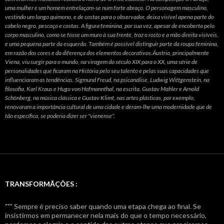
uma mulher e um homem entrelaçam-se num forte abraço. O personagem masculino,
vestindo um longo quimono, e de costas para o observador, deixa visível apena parte do
cabelo negro, pescoço e costas. A figura feminina, por sua vez, apesar de encoberta pelo
corpo masculino, como se fosse um muro à sua frente, traz o rosto e a mão direita visíveis,
e uma pequena parte da esquerda. Também é possível distinguir parte da roupa feminina,
em razão das cores e da diferença dos elementos decorativos.Áustria, principalmente
Viena, viu surgir para o mundo, na viragem do século XIX para o XX, uma série de
personalidades que ficaram na História pelo seu talento e pelas suas capacidades que
influenciaram as tendências. Sigmund Freud, na psicanálise, Ludwig Wittgenstein, na
filosofia, Karl Kraus e Hugo von Hofmannthal, na escrita, Gustav Mahler e Arnold
Schönberg, na música clássica e Gustav Klimt, nas artes plásticas, por exemplo,
renovaram a importância cultural de uma cidade e deram-lhe uma modernidade que de
tão específica, se poderia dizer ser "vienense".
TRANSFORMÃÇÕES :
""" Sempre é preciso saber quando uma etapa chega ao final. Se
insistirmos em permanecer nela mais do que o tempo necessário,