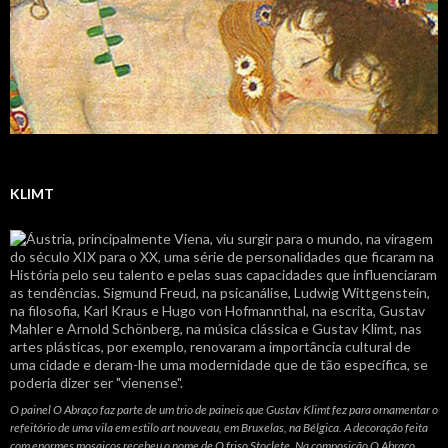
KLIMT
O painel O Abraço faz parte de um trio de paineis que Gustav Klimt fez para ornamentar o
refeitório de uma vila em estilo art nouveau, em Bruxelas, na Bélgica. A decoração feita
com enormes mosaicos recebeu o nome de O friso Stoclete. Na composição O Abraço,