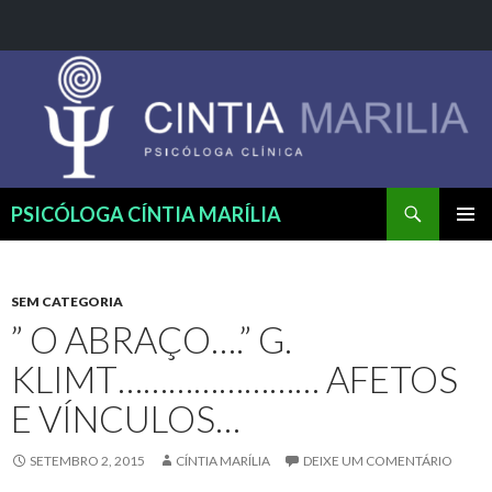
Pesquisar
PSICÓLOGA CÍNTIA MARÍLIA
PULAR
MENU
PARA
PRINCI
O
CONTEÚDO
SEM CATEGORIA
” O ABRAÇO….” G.
KLIMT…………………… AFETOS
E VÍNCULOS…
SETEMBRO 2, 2015
CÍNTIA MARÍLIA
DEIXE UM COMENTÁRIO